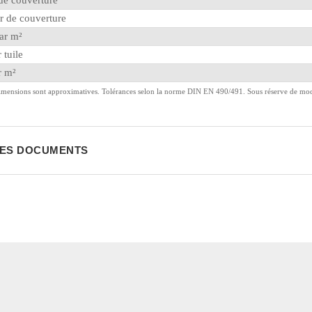
de couverture
 de couverture
ar m²
 tuile
r m²
dimensions sont approximatives. Tolérances selon la norme DIN EN 490/491. Sous réserve de modi
ES DOCUMENTS