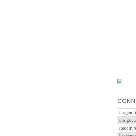
DONN
Largeur t
Longueur
Recouvr