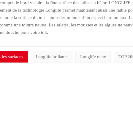
 compris le bord visible : la fine surface des tuiles en béton LONGLIFE 
ment de la technologie Longlife permet maintenant aussi une faible poro
e toute la surface du toit – pour des toitures d’un aspect harmonieux. 
comme une toiture neuve. Les saletés, les mousses et les algues ne peuve
e douche pour votre toit.
 les surfaces
Longlife brillante
Longlife mate
TOP 20