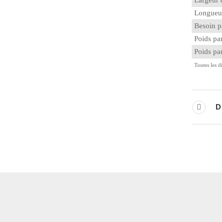
Largeur 
Longueur
Besoin p
Poids par
Poids pa
Toutes les 
D