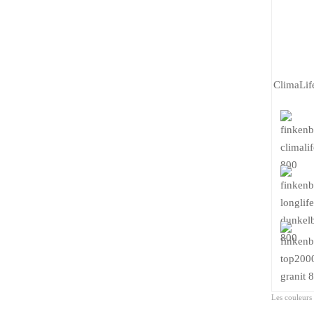
 Leur surface optimisée protège les tuiles en béton y
es et d’algues.
ClimaLif
Les couleurs 