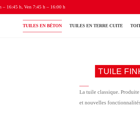
h – 16:45 h, Ven 7:45 h – 16:00 h
TUILES EN BÉTON
TUILES EN TERRE CUITE
TOI
TUILE FI
La tuile classique. Produi
et nouvelles fonctionnalité