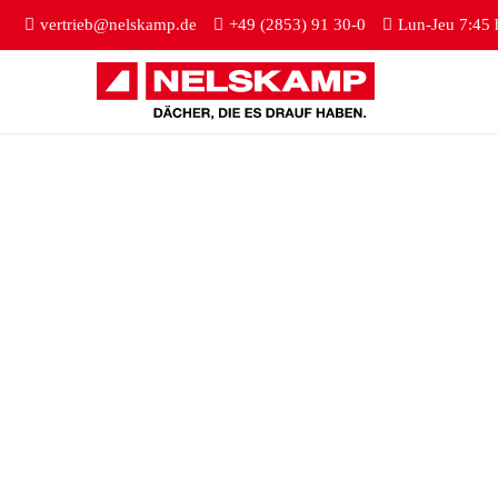
vertrieb@nelskamp.de
+49 (2853) 91 30-0
Lun-Jeu 7:45 