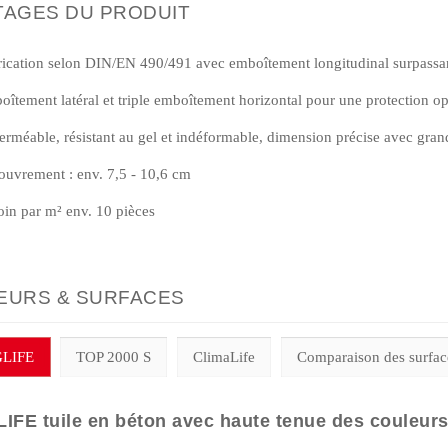
TAGES DU PRODUIT
ication selon DIN/EN 490/491 avec emboîtement longitudinal surpassant 
îtement latéral et triple emboîtement horizontal pour une protection o
rméable, résistant au gel et indéformable, dimension précise avec grand
ouvrement : env. 7,5 - 10,6 cm
in par m² env. 10 pièces
EURS & SURFACES
LIFE
TOP 2000 S
ClimaLife
Comparaison des surface
FE tuile en béton avec haute tenue des couleurs 