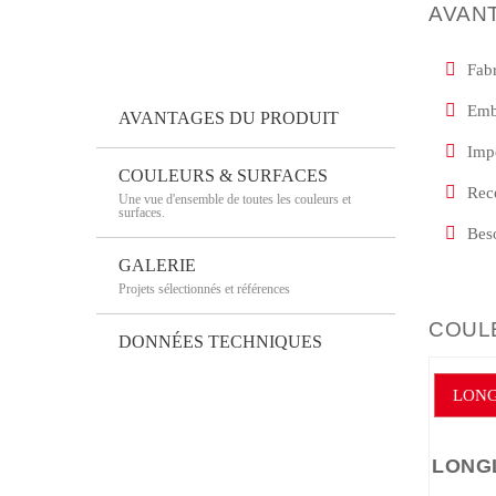
AVAN
Fabr
Embo
AVANTAGES DU PRODUIT
Impe
COULEURS & SURFACES
Rec
Une vue d'ensemble de toutes les couleurs et
surfaces.
Beso
GALERIE
Projets sélectionnés et références
COUL
DONNÉES TECHNIQUES
LONG
e titane neutralisent les substances nocives issues du
NGLIFE
LONGLI