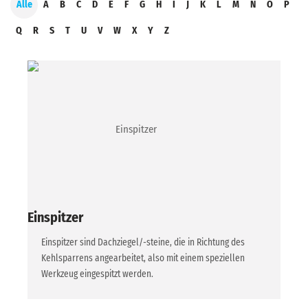
Alle
A
B
C
D
E
F
G
H
I
J
K
L
M
N
O
P
Q
R
S
T
U
V
W
X
Y
Z
Einspitzer
Einspitzer sind Dachziegel/-steine, die in Richtung des
Kehlsparrens angearbeitet, also mit einem speziellen
Werkzeug eingespitzt werden.