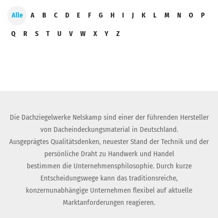
Alle
A
B
C
D
E
F
G
H
I
J
K
L
M
N
O
P
Q
R
S
T
U
V
W
X
Y
Z
Die Dachziegelwerke Nelskamp sind einer der führenden Hersteller
von Dacheindeckungsmaterial in Deutschland.
Ausgeprägtes Qualitätsdenken, neuester Stand der Technik und der
persönliche Draht zu Handwerk und Handel
bestimmen die Unternehmensphilosophie. Durch kurze
Entscheidungswege kann das traditionsreiche,
konzernunabhängige Unternehmen flexibel auf aktuelle
Marktanforderungen reagieren.