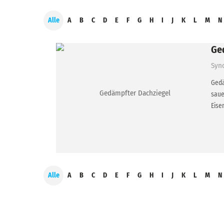
Alle
A
B
C
D
E
F
G
H
I
J
K
L
M
N
Ge
Syn
Gedä
saue
Eise
Alle
A
B
C
D
E
F
G
H
I
J
K
L
M
N