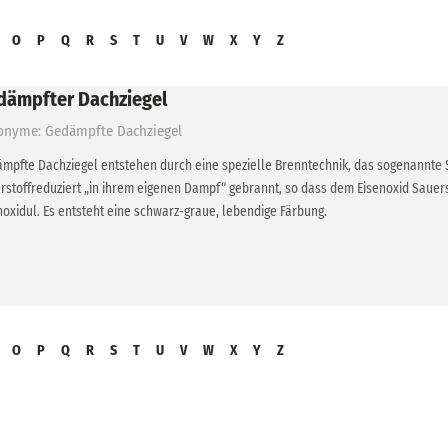
O
P
Q
R
S
T
U
V
W
X
Y
Z
dämpfter Dachziegel
onyme: Gedämpfte Dachziegel
mpfte Dachziegel entstehen durch eine spezielle Brenntechnik, das sogenannte S
rstoffreduziert „in ihrem eigenen Dampf“ gebrannt, so dass dem Eisenoxid Sauers
noxidul. Es entsteht eine schwarz-graue, lebendige Färbung.
O
P
Q
R
S
T
U
V
W
X
Y
Z