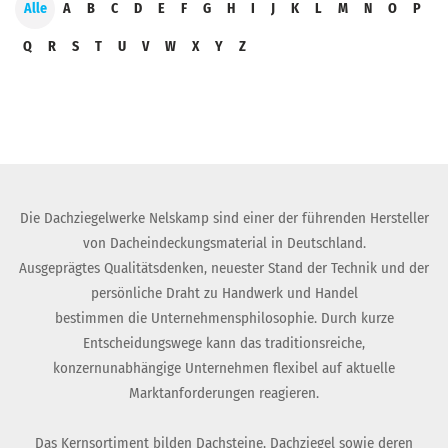
Alle
A
B
C
D
E
F
G
H
I
J
K
L
M
N
O
P
Q
R
S
T
U
V
W
X
Y
Z
Die Dachziegelwerke Nelskamp sind einer der führenden Hersteller
von Dacheindeckungsmaterial in Deutschland.
Ausgeprägtes Qualitätsdenken, neuester Stand der Technik und der
persönliche Draht zu Handwerk und Handel
bestimmen die Unternehmensphilosophie. Durch kurze
Entscheidungswege kann das traditionsreiche,
konzernunabhängige Unternehmen flexibel auf aktuelle
Marktanforderungen reagieren.
Das Kernsortiment bilden Dachsteine, Dachziegel sowie deren