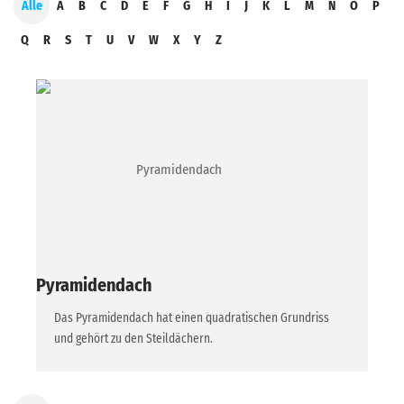
Alle
A
B
C
D
E
F
G
H
I
J
K
L
M
N
O
P
Q
R
S
T
U
V
W
X
Y
Z
Pyramidendach
Das Pyramidendach hat einen quadratischen Grundriss
und gehört zu den Steildächern.