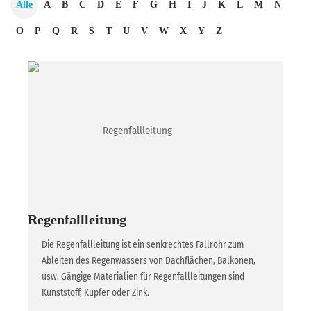
Alle
A
B
C
D
E
F
G
H
I
J
K
L
M
N
O
P
Q
R
S
T
U
V
W
X
Y
Z
Regenfallleitung
Die Regenfallleitung ist ein senkrechtes Fallrohr zum
Ableiten des Regenwassers von Dachflächen, Balkonen,
usw. Gängige Materialien für Regenfallleitungen sind
Kunststoff, Kupfer oder Zink.