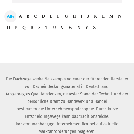
Alle
A
B
C
D
E
F
G
H
I
J
K
L
M
N
O
P
Q
R
S
T
U
V
W
X
Y
Z
Die Dachziegelwerke Nelskamp sind einer der führenden Hersteller
von Dacheindeckungsmaterial in Deutschland.
Ausgeprägtes Qualitätsdenken, neuester Stand der Technik und der
persönliche Draht zu Handwerk und Handel
bestimmen die Unternehmensphilosophie. Durch kurze
Entscheidungswege kann das traditionsreiche,
konzernunabhängige Unternehmen flexibel auf aktuelle
Marktanforderungen reagieren.