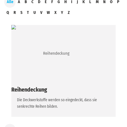
Alle
A
B
C
D
E
F
G
H
I
J
K
L
M
N
O
P
Q
R
S
T
U
V
W
X
Y
Z
Reihendeckung
Die Deckwerkstoffe werden so eingedeckt, dass sie
senkrechte Reihen bilden.