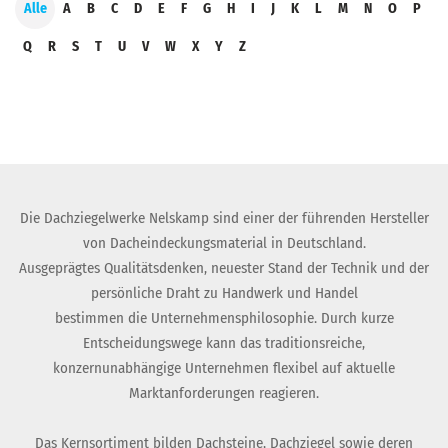
Alle
A
B
C
D
E
F
G
H
I
J
K
L
M
N
O
P
Q
R
S
T
U
V
W
X
Y
Z
Die Dachziegelwerke Nelskamp sind einer der führenden Hersteller
von Dacheindeckungsmaterial in Deutschland.
Ausgeprägtes Qualitätsdenken, neuester Stand der Technik und der
persönliche Draht zu Handwerk und Handel
bestimmen die Unternehmensphilosophie. Durch kurze
Entscheidungswege kann das traditionsreiche,
konzernunabhängige Unternehmen flexibel auf aktuelle
Marktanforderungen reagieren.
Das Kernsortiment bilden Dachsteine, Dachziegel sowie deren