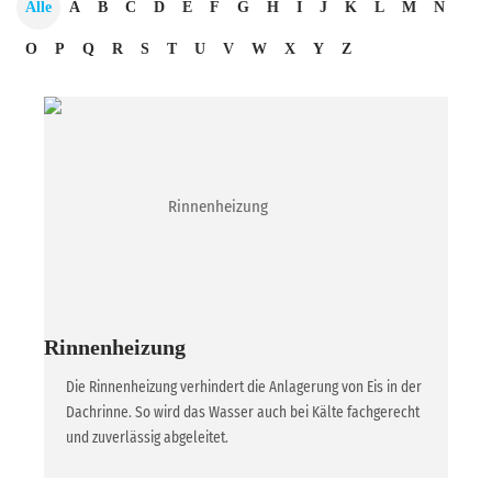
Alle
A
B
C
D
E
F
G
H
I
J
K
L
M
N
O
P
Q
R
S
T
U
V
W
X
Y
Z
Rinnenheizung
Die Rinnenheizung verhindert die Anlagerung von Eis in der
Dachrinne. So wird das Wasser auch bei Kälte fachgerecht
und zuverlässig abgeleitet.