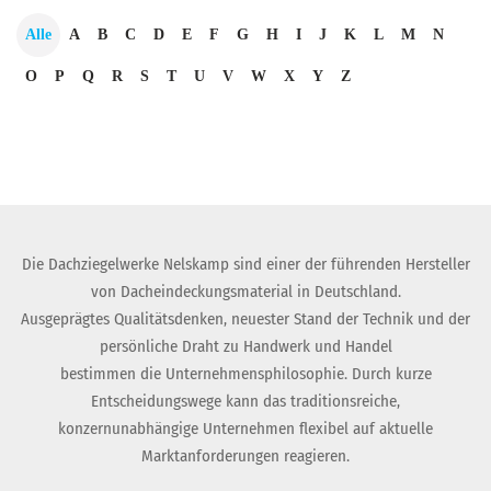
Alle
A
B
C
D
E
F
G
H
I
J
K
L
M
N
O
P
Q
R
S
T
U
V
W
X
Y
Z
Die Dachziegelwerke Nelskamp sind einer der führenden Hersteller
von Dacheindeckungsmaterial in Deutschland.
Ausgeprägtes Qualitätsdenken, neuester Stand der Technik und der
persönliche Draht zu Handwerk und Handel
bestimmen die Unternehmensphilosophie. Durch kurze
Entscheidungswege kann das traditionsreiche,
konzernunabhängige Unternehmen flexibel auf aktuelle
Marktanforderungen reagieren.