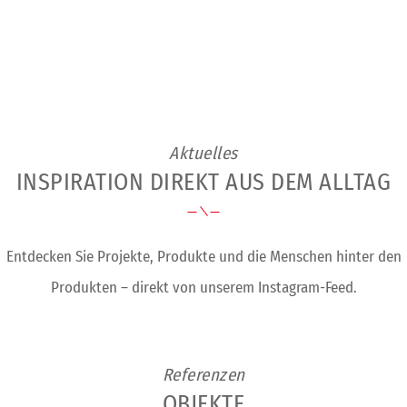
Bundesrepublik zuhause. Die Produktion an mehreren
Standorten stellt sicher, dass es keine Liefer-Engpässe
gibt und die Wege kurz bleiben.
Aktuelles
INSPIRATION DIREKT AUS DEM ALLTAG
Entdecken Sie Projekte, Produkte und die Menschen hinter den
Produkten – direkt von unserem Instagram-Feed.
Referenzen
OBJEKTE